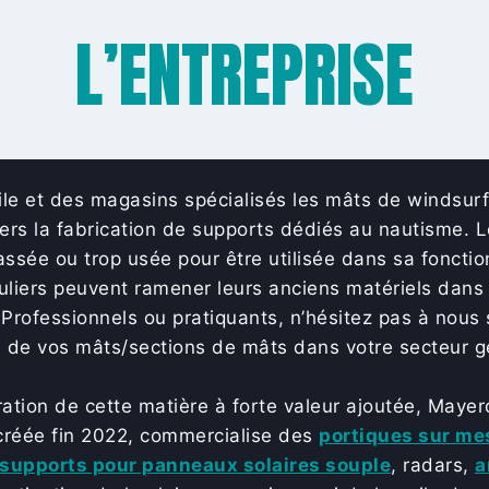
L’ENTREPRISE
le et des magasins spécialisés les mâts de windsurf
ravers la fabrication de supports dédiés au nautisme. 
assée ou trop usée pour être utilisée dans sa fonction
liers peuvent ramener leurs anciens matériels dans 
rofessionnels ou pratiquants, n’hésitez pas à nous s
on de vos mâts/sections de mâts dans votre secteur g
ération de cette matière à forte valeur ajoutée, May
 créée fin 2022, commercialise des
portiques sur me
supports pour panneaux solaires souple
, radars,
a