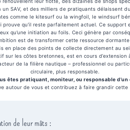
 renouvellent leur flotte, des dizaines de shops spé
à un SAV, et des milliers de pratiquants délaissent d
tes comme le kitesurf ou la wingfoil, le windsurf 
prouve qu’il reste parfaitement actuel. Ce support es
reux qu’une initiation au foils. Ceci génère par cons
mbition est de transformer cette ressource dormante
s en place des points de collecte directement au sei
f sur les côtes bretonnes, est en cours d’extension à
eur de la filière nautique – professionnel ou partic
circulaire, plus responsable.
us êtes pratiquant, moniteur, ou responsable d’un 
tive autour de vous et contribuez à faire grandir ce
tion de leur mâts :