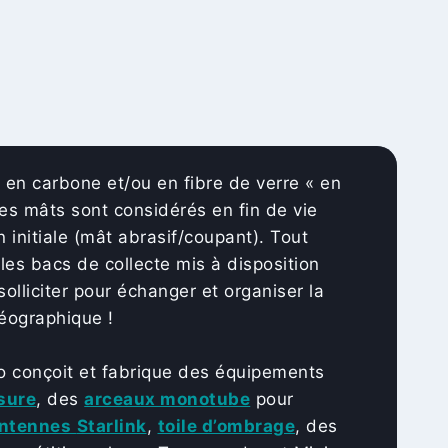
 en carbone et/ou en fibre de verre « en
Les mâts sont considérés en fin de vie
 initiale (mât abrasif/coupant). Tout
les bacs de collecte mis à disposition
olliciter pour échanger et organiser la
éographique !
ero conçoit et fabrique des équipements
sure
, des
arceaux monotube
pour
ntennes
Starlink
,
toile d’ombrage
, des