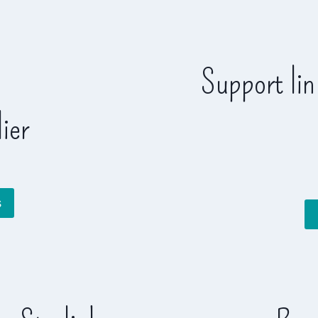
Support lin
lier
s