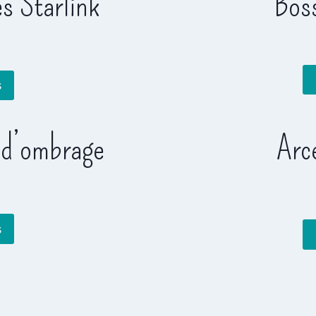
s Starlink
Boss
s
 d’ombrage
Arc
s